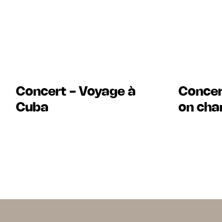
Concert - Voyage à
Concer
Cuba
on cha