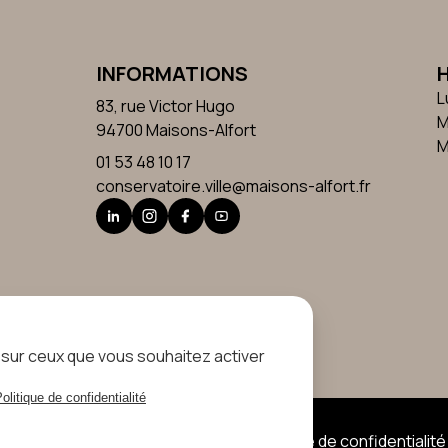
INFORMATIONS
L
83, rue Victor Hugo
M
94700 Maisons-Alfort
M
01 53 48 10 17
conservatoire.ville@maisons-alfort.fr
e sur ceux que vous souhaitez activer
olitique de confidentialité
Mentions légales
Politique de confidentialité